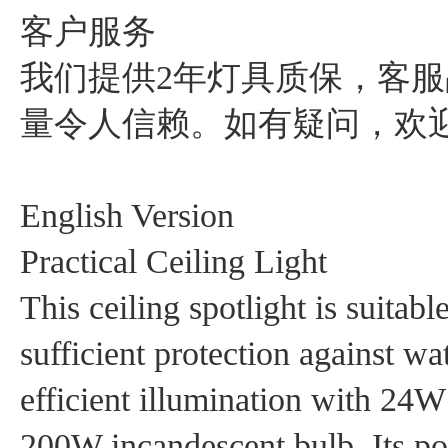
‌客户服务‌
我们提供2年灯具质保，客
量令人信赖。如有疑问，欢
‌English Version‌
‌Practical Ceiling Light‌
This ceiling spotlight is suitab
sufficient protection against w
efficient illumination with 24W 
200W incandescent bulb. Its po