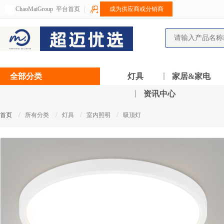
ChaoMaiGroup
平台首页
成为供应商或分销商
全部分类
灯具
家居&家电
资讯中心
/
/
/
/
首页
所有分类
灯具
室内照明
吸顶灯