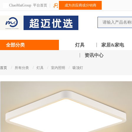
ChaoMaiGroup
平台首页
成为供应商或分销商
全部分类
灯具
家居&家电
资讯中心
/
/
/
/
首页
所有分类
灯具
室内照明
吸顶灯