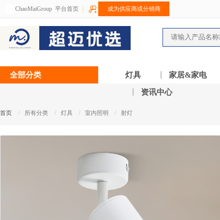
ChaoMaiGroup
平台首页
成为供应商或分销商
全部分类
灯具
家居&家电
资讯中心
/
/
/
/
首页
所有分类
灯具
室内照明
射灯