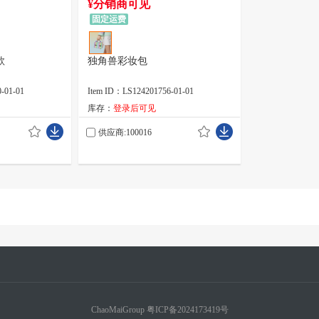
¥分销商可见
固定运费
款
独角兽彩妆包
-01-01
Item ID：LS124201756-01-01
库存：
登录后可见
供应商:100016
ChaoMaiGroup
粤ICP备2024173419号