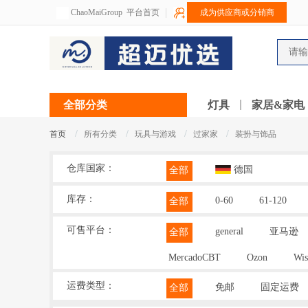
ChaoMaiGroup
平台首页
成为供应商或分销商
全部分类
灯具
家居&家电
/
/
/
/
首页
所有分类
玩具与游戏
过家家
装扮与饰品
仓库国家：
德国
全部
库存：
0-60
61-120
全部
可售平台：
general
亚马逊
全部
MercadoCBT
Ozon
Wis
运费类型：
免邮
固定运费
全部