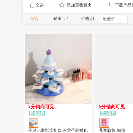
全选
添加至收藏夹
下载产品
综合
销量
价格
-
¥分销商可见
¥分销商可见
固定运费
固定运费
圣诞儿童彩妆礼盒 冰雪圣诞树化
儿童彩妆-城堡