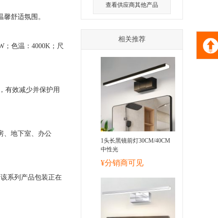
查看供应商其他产品
造温馨舒适氛围。
相关推荐
；色温：4000K；尺
闪，有效减少并保护用
房、地下室、办公
1头长黑镜前灯30CM/40CM
中性光
¥分销商可见
※该系列产品包装正在