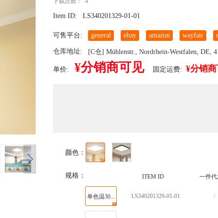
下载次数： 4
Item ID:
LS340201329-01-01
可售平台:
general
ebay
amazon
wayfair
仓库地址:
[C仓] Mühlenstr., Nordrhein-Westfalen, DE, 
¥分销商可见
¥分销
单价:
固定运费:
颜色：
规格：
ITEM ID
一件代
LS340201329-01-01
/
单色温30...