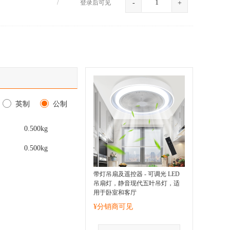
/
登录后可见
-
+
英制
公制
0.500
kg
0.500
kg
带灯吊扇及遥控器 - 可调光 LED
吊扇灯，静音现代五叶吊灯，适
用于卧室和客厅
¥分销商可见