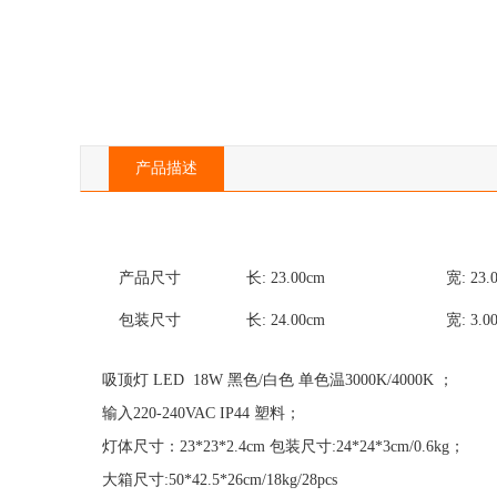
产品描述
产品尺寸
长:
23.00
cm
宽:
23.
包装尺寸
长:
24.00
cm
宽:
3.0
吸顶灯 LED  18W 黑色/白色 单色温3000K/4000K ；

输入220-240VAC IP44 塑料；

灯体尺寸：23*23*2.4cm 包装尺寸:24*24*3cm/0.6kg；

大箱尺寸:50*42.5*26cm/18kg/28pcs