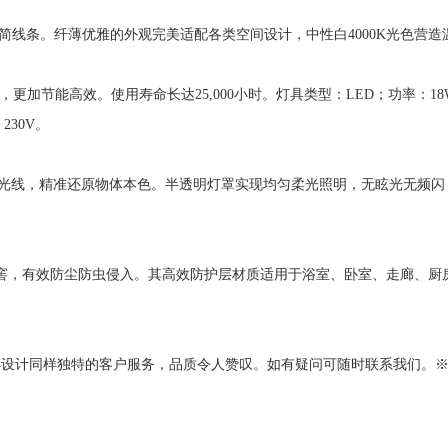
极简线条。纤薄优雅的外观完美适配各类空间设计，中性白4000K光色营
更加节能高效。使用寿命长达25,000小时。灯具类型：LED；功率：18W
230V。
自然光线，精准还原物体本色。半透明灯罩实现均匀柔光照明，无眩光无频
酒窖，有效防尘防虫侵入。其高效防护层材质适用于浴室、卧室、走廊、厨
具设计同样独特的客户服务，品质令人赞叹。如有疑问可随时联系我们。