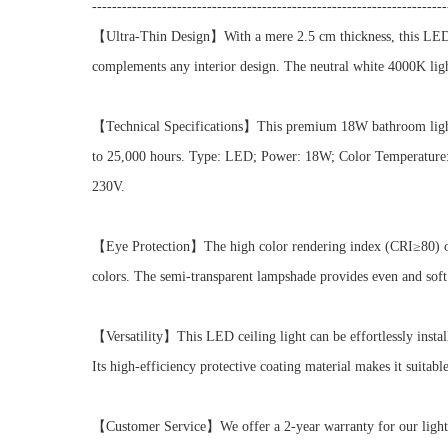
-----------------------------------------------------------------------
【Ultra-Thin Design】With a mere 2.5 cm thickness, this LED ceil
complements any interior design. The neutral white 4000K lig
【Technical Specifications】This premium 18W bathroom light ca
to 25,000 hours. Type: LED; Power: 18W; Color Temperature:
230V.
【Eye Protection】The high color rendering index (CRI≥80) of th
colors. The semi-transparent lampshade provides even and soft l
【Versatility】This LED ceiling light can be effortlessly install
Its high-efficiency protective coating material makes it suitab
【Customer Service】We offer a 2-year warranty for our lighti