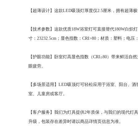
【超薄设计】这款LED吸顶灯厚度仅2.5厘米，拥有超薄
【技术参数】这款优质18W浴室灯可直接替代180W白炽灯，
寸：23232.5cm；显色指数：CRI>80；材质：塑料；电压：
【护眼功能】卧室灯高显色指数（CRI≥80）带来鲜活
眼疲劳。
【多场景适用】LED吸顶灯可轻松应用于浴室、阳台、
室、儿童房或客厅。
【客户服务】我们为灯具提供2年质保，与我们的现代灯
升级，包装存在差异时请以商品详情页信息为准。