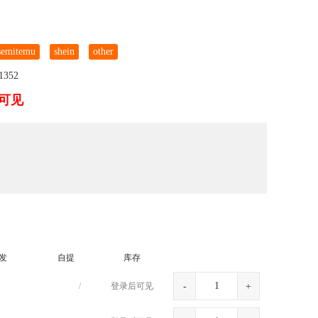
semitemu
shein
other
41352
商可见
发
自提
库存
/
登录后可见
-
+