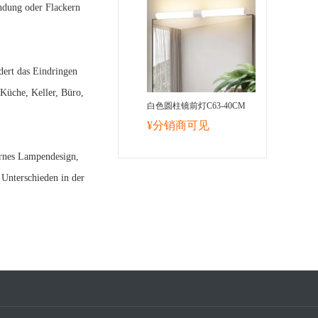
ndung oder Flackern
ert das Eindringen
 Küche, Keller, Büro,
白色圆柱镜前灯C63-40CM
¥分销商可见
ernes Lampendesign,
 Unterschieden in der