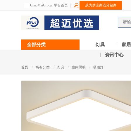
ChaoMaiGroup
平台首页
成为供应商或分销商
全部分类
灯具
家居
资讯中心
/
/
/
/
首页
所有分类
灯具
室内照明
吸顶灯