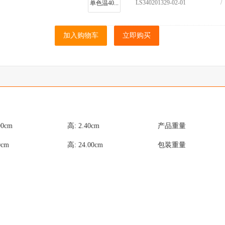
LS340201329-02-01
/
单色温40...
加入购物车
立即购买
00
cm
高:
2.40
cm
产品重量
0
cm
高:
24.00
cm
包装重量