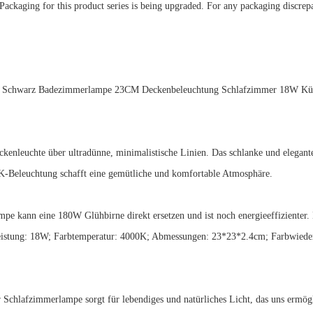
※Packaging for this product series is being upgraded. For any packaging discrepa
e Schwarz Badezimmerlampe 23CM Deckenbeleuchtung Schlafzimmer 18W Kü
nleuchte über ultradünne, minimalistische Linien. Das schlanke und elegant
0K-Beleuchtung schafft eine gemütliche und komfortable Atmosphäre.
kann eine 180W Glühbirne direkt ersetzen und ist noch energieeffizienter. 
istung: 18W; Farbtemperatur: 4000K; Abmessungen: 23*23*2.4cm; Farbwiede
lafzimmerlampe sorgt für lebendiges und natürliches Licht, das uns ermögli