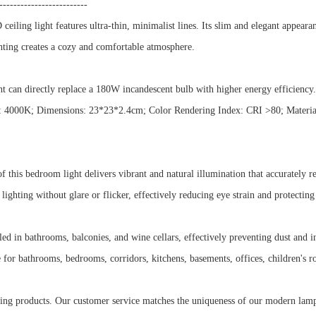
-------------------------
ing light features ultra-thin, minimalist lines. Its slim and elegant appearan
hting creates a cozy and comfortable atmosphere.
n directly replace a 180W incandescent bulb with higher energy efficiency. I
 4000K; Dimensions: 23*23*2.4cm; Color Rendering Index: CRI >80; Material:
is bedroom light delivers vibrant and natural illumination that accurately rev
ighting without glare or flicker, effectively reducing eye strain and protecting
ed in bathrooms, balconies, and wine cellars, effectively preventing dust and i
le for bathrooms, bedrooms, corridors, kitchens, basements, offices, children's 
ng products. Our customer service matches the uniqueness of our modern lamp