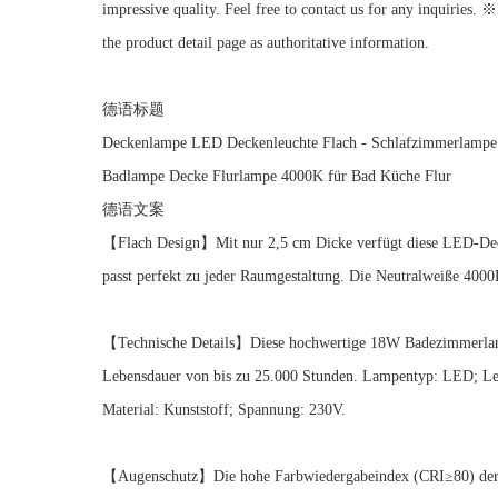
impressive quality. Feel free to contact us for any inquiries. 
the product detail page as authoritative information.
德语标题
Deckenlampe LED Deckenleuchte Flach - Schlafzimmerlamp
Badlampe Decke Flurlampe 4000K für Bad Küche Flur
德语文案
【Flach Design】Mit nur 2,5 cm Dicke verfügt diese LED-Decke
passt perfekt zu jeder Raumgestaltung. Die Neutralweiße 400
【Technische Details】Diese hochwertige 18W Badezimmerlampe 
Lebensdauer von bis zu 25.000 Stunden. Lampentyp: LED; Le
Material: ‎Kunststoff; Spannung: 230V.
【Augenschutz】Die hohe Farbwiedergabeindex (CRI≥80) der Sch