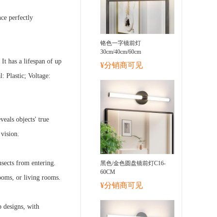
ce perfectly
铬色一字镜前灯
30cm/40cm/60cm
t has a lifespan of up
¥分销商可见
 Plastic; Voltage:
eals objects' true
 vision.
nsects from entering.
黑色/金色圆盘镜前灯C16-
60CM
rooms, or living rooms.
¥分销商可见
 designs, with