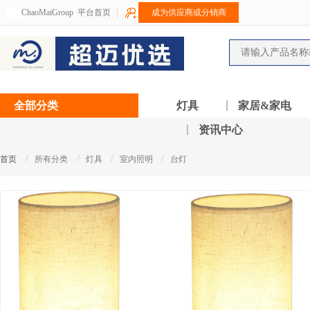
ChaoMaiGroup
平台首页
成为供应商或分销商
全部分类
灯具
家居&家电
资讯中心
/
/
/
/
首页
所有分类
灯具
室内照明
台灯